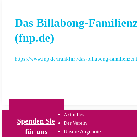
Das Billabong-Familienz
(fnp.de)
https://www.fnp.de/frankfurt/das-billabong-familienze
Aktuelles
Spenden Sie
Der Verein
für uns
Unsere Angebote