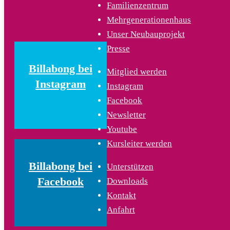
Familienzentrum
Mehrgenerationenhaus
Unser Neubauprojekt
Presse
Billabong bei
Mitglied werden
Instagram
Instagram
Facebook
Newsletter
Youtube
Kursleiter werden
Billabong bei
Unterstützen
Facebook
Downloads
Kontakt
Anfahrt