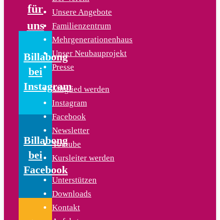
für
Unsere Angebote
uns
Familienzentrum
Mehrgenerationenhaus
Unser Neubauprojekt
Billabong
Presse
bei
Instagram
Mitglied werden
Instagram
Facebook
Newsletter
Billabong
Youtube
bei
Kursleiter werden
Facebook
Unterstützen
Downloads
Kontakt