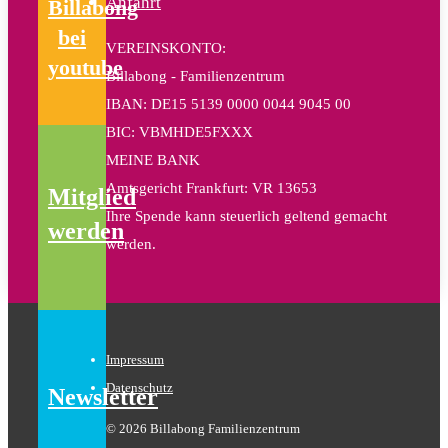
Anfahrt
Billabong
bei
VEREINSKONTO:
youtube
Billabong - Familienzentrum
IBAN: DE15 5139 0000 0044 9045 00
BIC: VBMHDE5FXXX
MEINE BANK
Amtsgericht Frankfurt: VR 13653
Mitglied
Ihre Spende kann steuerlich geltend gemacht
werden
werden.
Impressum
Datenschutz
Newsletter
© 2026 Billabong Familienzentrum