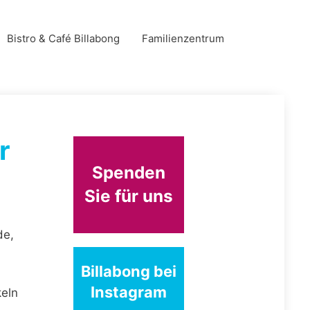
Bistro & Café Billabong
Familienzentrum
r
Spenden
Sie für uns
de,
Billabong bei
Instagram
keln