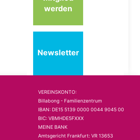
werden
Newsletter
VEREINSKONTO:
Billabong - Familienzentrum
IBAN: DE15 5139 0000 0044 9045 00
BIC: VBMHDE5FXXX
MEINE BANK
Amtsgericht Frankfurt: VR 13653