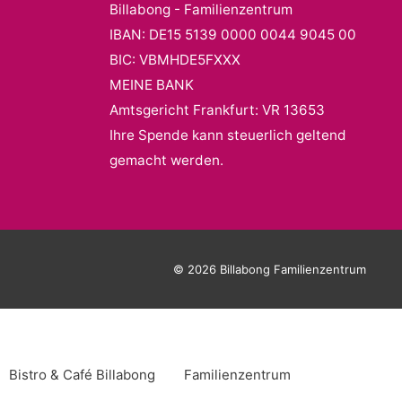
Billabong - Familienzentrum
IBAN: DE15 5139 0000 0044 9045 00
BIC: VBMHDE5FXXX
MEINE BANK
Amtsgericht Frankfurt: VR 13653
Ihre Spende kann steuerlich geltend
gemacht werden.
© 2026 Billabong Familienzentrum
Bistro & Café Billabong
Familienzentrum