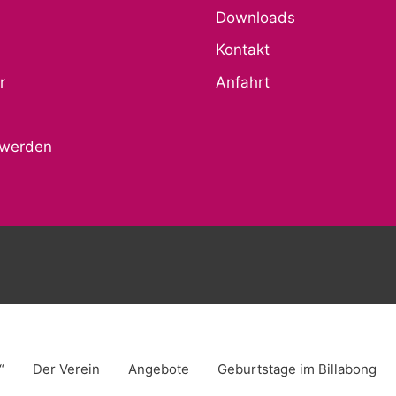
Downloads
Kontakt
r
Anfahrt
r werden
“
Der Verein
Angebote
Geburtstage im Billabong