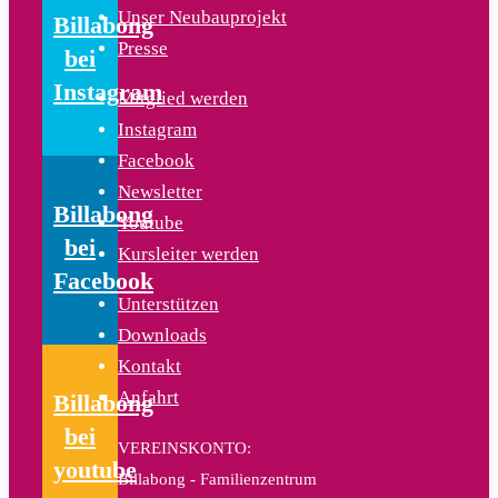
Unser Neubauprojekt
Billabong
Presse
bei
Instagram
Mitglied werden
Instagram
Facebook
Newsletter
Billabong
Youtube
bei
Kursleiter werden
Facebook
Unterstützen
Downloads
Kontakt
Anfahrt
Billabong
bei
VEREINSKONTO:
youtube
Billabong - Familienzentrum