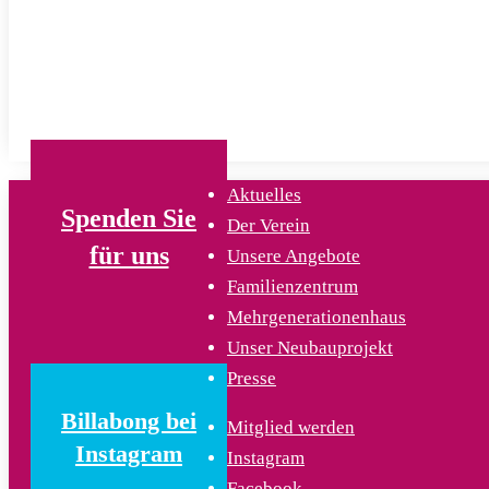
Aktuelles
Spenden Sie
Der Verein
für uns
Unsere Angebote
Familienzentrum
Mehrgenerationenhaus
Unser Neubauprojekt
Presse
Billabong bei
Mitglied werden
Instagram
Instagram
Facebook