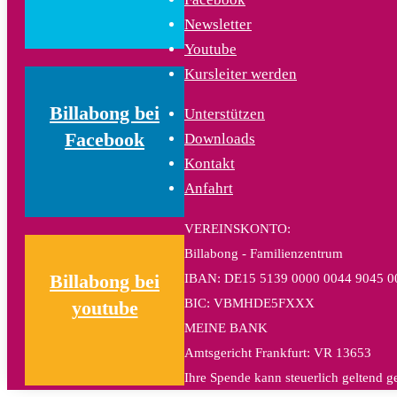
Newsletter
Youtube
Kursleiter werden
Billabong bei
Unterstützen
Facebook
Downloads
Kontakt
Anfahrt
VEREINSKONTO:
Billabong - Familienzentrum
IBAN: DE15 5139 0000 0044 9045 0
Billabong bei
BIC: VBMHDE5FXXX
youtube
MEINE BANK
Amtsgericht Frankfurt: VR 13653
Ihre Spende kann steuerlich geltend 