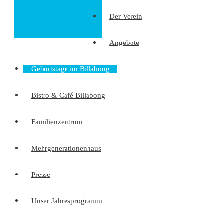
Der Verein
Angebote
Geburtstage im Billabong
Bistro & Café Billabong
Familienzentrum
Mehrgenerationenhaus
Presse
Unser Jahresprogramm