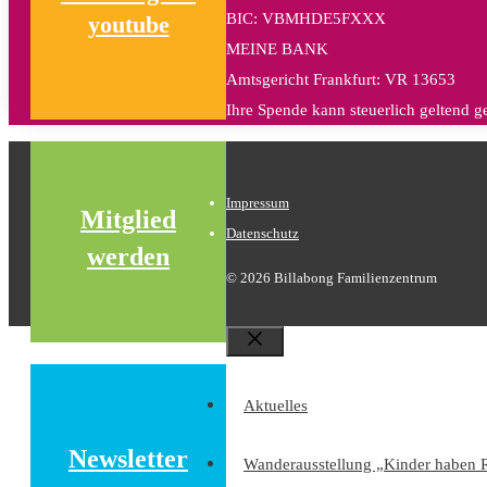
BIC: VBMHDE5FXXX
youtube
MEINE BANK
Amtsgericht Frankfurt: VR 13653
Ihre Spende kann steuerlich geltend 
Impressum
Mitglied
Datenschutz
werden
© 2026 Billabong Familienzentrum
Schließen
Aktuelles
Newsletter
Wanderausstellung „Kinder haben 