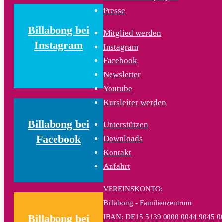
Presse
Billabong bei
Mitglied werden
Instagram
Instagram
Facebook
Newsletter
Youtube
Kursleiter werden
Billabong bei
Unterstützen
Facebook
Downloads
Kontakt
Anfahrt
VEREINSKONTO:
Billabong - Familienzentrum
IBAN: DE15 5139 0000 0044 9045 0
Billabong bei