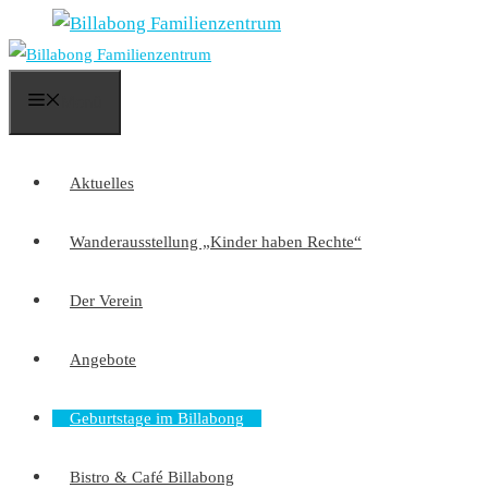
Zum
Inhalt
springen
Menü
Aktuelles
Wanderausstellung „Kinder haben Rechte“
Der Verein
Angebote
Geburtstage im Billabong
Bistro & Café Billabong